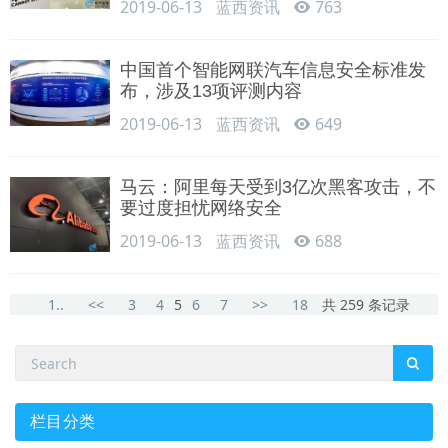
2019-06-13
蓝西资讯
763
中国首个智能网联汽车信息安全标准发
布，涉及13项评测内容
2019-06-13
蓝西资讯
649
马云：阿里每天受到3亿次黑客攻击，不
要过度担忧网络安全
2019-06-13
蓝西资讯
688
1..
<<
3
4
5
6
7
>>
18
共 259 条记录
栏目分类