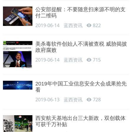
公安部提醒：不要随意扫来源不明的支
付二维码
2019-06-14
蓝西资讯
822
美杀毒软件创始人不满被查税 威胁揭披
政府腐败
2019-06-14
蓝西资讯
715
2019年中国工业信息安全大会成果抢先
看
2019-06-13
蓝西资讯
728
西安航天基地出台三大新政，双创载体
可获千万补贴